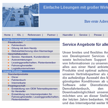
Einfache Lösungen mit großer Wir
Ihre erste Adre
Home
|
IGL
|
Referenzen
|
Partner
|
Haendler
|
Service
|
Presse
|
Unser Beratungsangebot
Privatkunden
Service Angebote für alle
Fahrtenbuch
Ortung mit dem Handy
Diebstahlsicherung über Alarmanlage
Unser breites und flexibles A
Geschäftskunden
von Development Services üb
Service, Handwerk, Kundendienst
sowie technischem Support u
Autovermietungen
Leasinggesellschaften, Flottenbetreiber
von Informationen zu unseren
Fahrzeughersteller
alles aus einer Hand anbiet
Logistikunternehmen
Produkte sind optimal aufein
Unsere Produkte
unseren Vertriebspartner als
Standardprodukte
Oscar
die aufwändige Auswahl des M
Fahrtenbuch
günstigsten Konditionen ab u
Internetkarte
Software oder Dienstleis
Projektgeschäft
Demofahrtenbuch, de
Entwicklung von OEM Telematiksystemen
für Hersteller
Downloadmöglichkeit unsere
Entwicklung von Internetportalen für
möchten uns an dieser Stelle
Fahrzeughersteller, Leasinggesellschaften,
der letzten Jahre bedanken. 
Flottenbetreiber
und das Internetportal weiter 