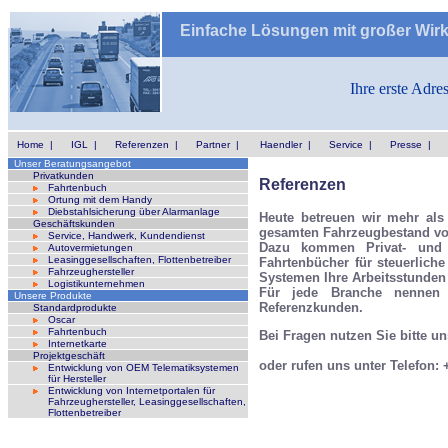
Einfache Lösungen mit großer Wir
Ihre erste Adre
Home
|
IGL
|
Referenzen
|
Partner
|
Haendler
|
Service
|
Presse
|
Unser Beratungsangebot
Privatkunden
Referenzen
Fahrtenbuch
Ortung mit dem Handy
Diebstahlsicherung über Alarmanlage
Heute betreuen wir mehr als
Geschäftskunden
gesamten Fahrzeugbestand vo
Service, Handwerk, Kundendienst
Dazu kommen Privat- und G
Autovermietungen
Leasinggesellschaften, Flottenbetreiber
Fahrtenbücher für steuerlich
Fahrzeughersteller
Systemen Ihre Arbeitsstunden
Logistikunternehmen
Für jede Branche nennen 
Unsere Produkte
Referenzkunden.
Standardprodukte
Oscar
Fahrtenbuch
Bei Fragen nutzen Sie bitte u
Internetkarte
Projektgeschäft
oder rufen uns unter Telefon: 
Entwicklung von OEM Telematiksystemen
für Hersteller
Entwicklung von Internetportalen für
Fahrzeughersteller, Leasinggesellschaften,
Flottenbetreiber