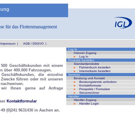
kung
sse für das Flottenmanagement
Impressum
|
AGB / DSGVO
|
Log In
Internet Zugang
Log In
Produkte bestellen
Standardprodukte
 500 Geschäftskunden mit einem
Fahrtenbuch bestellen
n über 400.000 Fahrzeugen.
Internetkarte bestellen
eschäftskunden, die einzelne
Services
Beratung und Kontakt
e Zwecke führen oder mit unseren
Beratungstermin anfordern
 nachweisen.
Kontaktformular
wir Ihnen gerne auf Anfrage
Prospekte / Formulare
Steuerrechner
Händler
Händler Zugang
nser
Kontaktformular
Händler Login
+49 (0)241 9631430 in Aachen an.