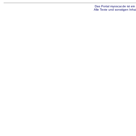
Das Portal myoscar.de ist ei
Alle Texte und sonstigen Inhal