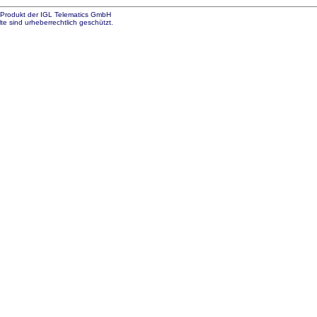
n Produkt der IGL Telematics GmbH
te sind urheberrechtlich geschützt.