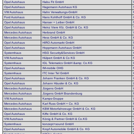
Opel Autohaus
Habu Fit GmbH
Opel Autohaus
Hagemann Autohaus KG
VW Autohaus
Hahn Verwaltungs-GmbH
Ford Autohaus
Hans Kohlhoff GmbH & Co. KG
Opel Autohaus
Hanser + Leiber GmbH
Opel Autohaus
Heinz Viere Kfz. GmbH & Co. KG
Mercedes Autohaus
Herbrand GmbH
Mercedes Autohaus
Hess GmbH & Co. KG
Opel Autohaus
HIRO Automarkt GmbH
Opel Autohaus
Hoppmann Autohaus GmbH
Systemhaus
HSG Security&Services GmbH
VW Autohaus
Hülpert GmbH & Co KG
Systemhaus
IGL Telematics GmbH &amp; Co.KG
Opel Autohaus
IM-mobile OHG
Systemhaus
ITC Inter Tel GmbH
Opel Autohaus
Johann Franken GmbH & Co. KG
Opel Autohaus
Johann Häusler & Co. KG
Mercedes Autohaus
Jürgens GmbH
Mercedes Autohaus
Jürgens GmbH Brandenburg
VW Autohaus
Kamps-Gruppe
Mercedes Autohaus
Karl Russ GmbH + Co. KG
Mercedes Autohaus
KBM Motorfahrzeuge GmbH & Co. KG
Opel Autohaus
Kiffe GmbH & Co. KG
VW Autohaus
König & Partner GmbH & Co.KG
Systemhaus
konzept+sound GmbH
Opel Autohaus
Kropf Automobile GmbH & Co. KG