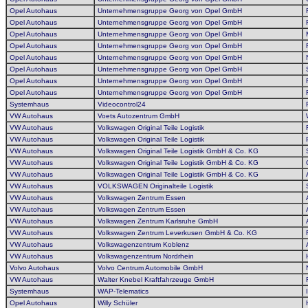
Opel Autohaus
Unternehmensgruppe Georg von Opel GmbH
Opel Autohaus
Unternehmensgruppe Georg von Opel GmbH
Opel Autohaus
Unternehmensgruppe Georg von Opel GmbH
Opel Autohaus
Unternehmensgruppe Georg von Opel GmbH
Opel Autohaus
Unternehmensgruppe Georg von Opel GmbH
Opel Autohaus
Unternehmensgruppe Georg von Opel GmbH
Opel Autohaus
Unternehmensgruppe Georg von Opel GmbH
Opel Autohaus
Unternehmensgruppe Georg von Opel GmbH
Systemhaus
Videocontrol24
VW Autohaus
Voets Autozentrum GmbH
VW Autohaus
Volkswagen Original Teile Logistik
VW Autohaus
Volkswagen Original Teile Logistik
VW Autohaus
Volkswagen Original Teile Logistik GmbH & Co. KG
VW Autohaus
Volkswagen Original Teile Logistik GmbH & Co. KG
VW Autohaus
Volkswagen Original Teile Logistik GmbH & Co. KG
VW Autohaus
VOLKSWAGEN Originalteile Logistik
VW Autohaus
Volkswagen Zentrum Essen
VW Autohaus
Volkswagen Zentrum Essen
VW Autohaus
Volkswagen Zentrum Karlsruhe GmbH
VW Autohaus
Volkswagen Zentrum Leverkusen GmbH & Co. KG
VW Autohaus
Volkswagenzentrum Koblenz
VW Autohaus
Volkswagenzentrum Nordrhein
Volvo Autohaus
Volvo Centrum Automobile GmbH
VW Autohaus
Walter Knebel Kraftfahrzeuge GmbH
Systemhaus
WAP-Telematics
Opel Autohaus
Willy Schüler