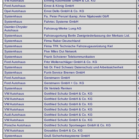
VW Autohaus
Enning Automobile GmbH & Co. KG
Ford Autohaus
Ernst & König GmbH
Opel Autohaus
Ernst Dello GmbH & Co. KG
Systemhaus
Fa. Peter Penzel &amp; Arne Nijakowski GbR
Systemhaus
Fahrtec Systeme GmbH
Daimler-Chrysler
Fahrzeug-Werke Lueg AG
Autohaus
Systemhaus
Fahrzeugortung Berlin Zweigniederlassung der Merkato Ltd.
Systemhaus
Firma Raber Deutschland
Systemhaus
Firma TFK Technische Fahrzeugausrüstung Kiel
Systemhaus
Five Miles Out Network
Systemhaus
Frank Schoierer Telekommunikation
Ford Autohaus
Fritz Wollenschläger GmbH & Co. KG
Systemhaus
fsb Dr. Fred Schwarz Datenschutz und Arbeitssicherheit
Systemhaus
Funk-Service Bremen GmbH
Ford Autohaus
Gerstmann GmbH
Ford Autohaus
Gerstmann GmbH + Co. KG
Systemhaus
Gk Vertrieb Renken
VW Autohaus
Gottfried Schultz GmbH & Co. KG
VW Autohaus
Gottfried Schultz GmbH & Co. KG
VW Autohaus
Gottfried Schultz GmbH & Co. KG
VW Autohaus
Gottfried Schultz GmbH & Co. KG
Audi Autohaus
Gottfried Schultz GmbH & Co. KG
VW Autohaus
Gottfried Schultz GmbH & Co. KG
Porsche Autohaus
Gottfried Schultz Sportwagen GmbH & Co. KG
VW Autohaus
Grossklos GmbH & Co. KG
Systemhaus
Gruß Sicherheitssysteme GmbH