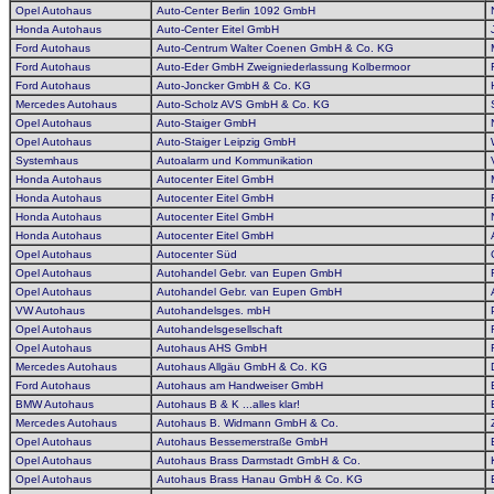
Opel Autohaus
Auto-Center Berlin 1092 GmbH
Honda Autohaus
Auto-Center Eitel GmbH
Ford Autohaus
Auto-Centrum Walter Coenen GmbH & Co. KG
Ford Autohaus
Auto-Eder GmbH Zweigniederlassung Kolbermoor
Ford Autohaus
Auto-Joncker GmbH & Co. KG
Mercedes Autohaus
Auto-Scholz AVS GmbH & Co. KG
Opel Autohaus
Auto-Staiger GmbH
Opel Autohaus
Auto-Staiger Leipzig GmbH
Systemhaus
Autoalarm und Kommunikation
Honda Autohaus
Autocenter Eitel GmbH
Honda Autohaus
Autocenter Eitel GmbH
Honda Autohaus
Autocenter Eitel GmbH
Honda Autohaus
Autocenter Eitel GmbH
Opel Autohaus
Autocenter Süd
Opel Autohaus
Autohandel Gebr. van Eupen GmbH
Opel Autohaus
Autohandel Gebr. van Eupen GmbH
VW Autohaus
Autohandelsges. mbH
Opel Autohaus
Autohandelsgesellschaft
Opel Autohaus
Autohaus AHS GmbH
Mercedes Autohaus
Autohaus Allgäu GmbH & Co. KG
Ford Autohaus
Autohaus am Handweiser GmbH
BMW Autohaus
Autohaus B & K ...alles klar!
Mercedes Autohaus
Autohaus B. Widmann GmbH & Co.
Opel Autohaus
Autohaus Bessemerstraße GmbH
Opel Autohaus
Autohaus Brass Darmstadt GmbH & Co.
Opel Autohaus
Autohaus Brass Hanau GmbH & Co. KG