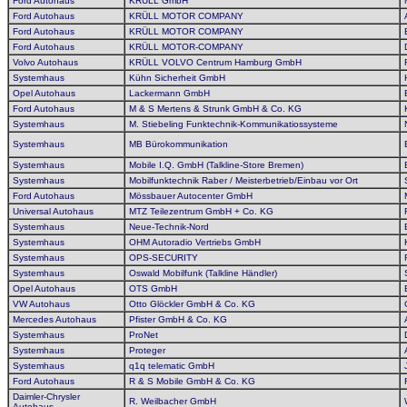
Ford Autohaus
KRÜLL GmbH
Ford Autohaus
KRÜLL MOTOR COMPANY
Ford Autohaus
KRÜLL MOTOR COMPANY
Ford Autohaus
KRÜLL MOTOR-COMPANY
Volvo Autohaus
KRÜLL VOLVO Centrum Hamburg GmbH
Systemhaus
Kühn Sicherheit GmbH
Opel Autohaus
Lackermann GmbH
Ford Autohaus
M & S Mertens & Strunk GmbH & Co. KG
Systemhaus
M. Stiebeling Funktechnik-Kommunikatiossysteme
Systemhaus
MB Bürokommunikation
Systemhaus
Mobile I.Q. GmbH (Talkline-Store Bremen)
Systemhaus
Mobilfunktechnik Raber / Meisterbetrieb/Einbau vor Ort
Ford Autohaus
Mössbauer Autocenter GmbH
Universal Autohaus
MTZ Teilezentrum GmbH + Co. KG
Systemhaus
Neue-Technik-Nord
Systemhaus
OHM Autoradio Vertriebs GmbH
Systemhaus
OPS-SECURITY
Systemhaus
Oswald Mobilfunk (Talkline Händler)
Opel Autohaus
OTS GmbH
VW Autohaus
Otto Glöckler GmbH & Co. KG
Mercedes Autohaus
Pfister GmbH & Co. KG
Systemhaus
ProNet
Systemhaus
Proteger
Systemhaus
q1q telematic GmbH
Ford Autohaus
R & S Mobile GmbH & Co. KG
Daimler-Chrysler
R. Weilbacher GmbH
Autohaus