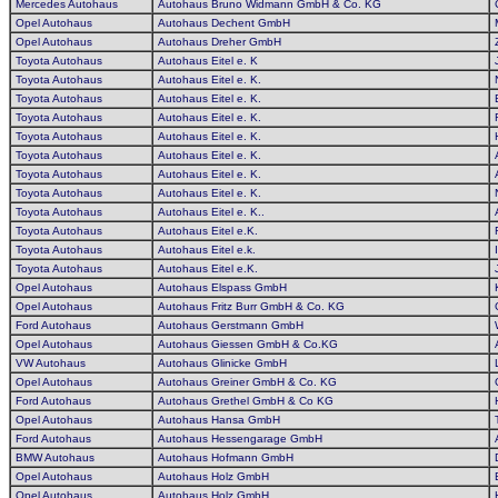
Mercedes Autohaus
Autohaus Bruno Widmann GmbH & Co. KG
Opel Autohaus
Autohaus Dechent GmbH
Opel Autohaus
Autohaus Dreher GmbH
Toyota Autohaus
Autohaus Eitel e. K
Toyota Autohaus
Autohaus Eitel e. K.
Toyota Autohaus
Autohaus Eitel e. K.
Toyota Autohaus
Autohaus Eitel e. K.
Toyota Autohaus
Autohaus Eitel e. K.
Toyota Autohaus
Autohaus Eitel e. K.
Toyota Autohaus
Autohaus Eitel e. K.
Toyota Autohaus
Autohaus Eitel e. K.
Toyota Autohaus
Autohaus Eitel e. K..
Toyota Autohaus
Autohaus Eitel e.K.
Toyota Autohaus
Autohaus Eitel e.k.
Toyota Autohaus
Autohaus Eitel e.K.
Opel Autohaus
Autohaus Elspass GmbH
Opel Autohaus
Autohaus Fritz Burr GmbH & Co. KG
Ford Autohaus
Autohaus Gerstmann GmbH
Opel Autohaus
Autohaus Giessen GmbH & Co.KG
VW Autohaus
Autohaus Glinicke GmbH
Opel Autohaus
Autohaus Greiner GmbH & Co. KG
Ford Autohaus
Autohaus Grethel GmbH & Co KG
Opel Autohaus
Autohaus Hansa GmbH
Ford Autohaus
Autohaus Hessengarage GmbH
BMW Autohaus
Autohaus Hofmann GmbH
Opel Autohaus
Autohaus Holz GmbH
Opel Autohaus
Autohaus Holz GmbH