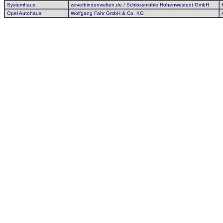
Systemhaus
wirverbindenwelten,de / Schlossmühle Hohenwestedt GmbH
Opel Autohaus
Wolfgang Fahr GmbH & Co. KG