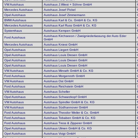
VW Autohaus
Autohaus J.Wiest + Söhne GmbH
Mercedes Autohaus
Autohaus Josef Pickel
Opel Autohaus
Autohaus Josef Zimmermann
BMW Autohaus
Autohaus Karl & Co. GmbH & Co. KG
Mercedes Autohaus
Autohaus Karl Russ GmbH & Co. KG
Systemhaus
Autohaus Kempen GmbH
Autohaus Kirchseeon / Zweigniederlassung der Auto Eder
Ford Autohaus
GmbH
Mercedes Autohaus
Autohaus Kniest GmbH
Opel Autohaus
Autohaus Liegert GmbH
Opel Autohaus
Autohaus Louis Dresen GmbH
Opel Autohaus
Autohaus Louis Dresen GmbH
Opel Autohaus
Autohaus Louis Dresen GmbH
VW Autohaus
Autohaus Minrath GmbH & Co. KG
Ford Autohaus
Autohaus Morgenroth GmbH
VW Autohaus
Autohaus Ost GmbH
Ford Autohaus
Autohaus Reichstein GmbH
VW Autohaus
Autohaus Scheller
Opel Autohaus
Autohaus Schwarzkopf GmbH
VW Autohaus
Autohaus Spindler GmbH & Co. KG
VW Autohaus
Autohaus Südhannover GmbH
Ford Autohaus
Autohaus Theodor Weiler & Co. GmbH
Ford Autohaus
Autohaus Tobaben GmbH & Co. KG
Ford Autohaus
Autohaus Tress & Zipperer GmbH
Opel Autohaus
Autohaus Ulmen GmbH & Co. KG
Opel Autohaus
Autohaus Voigt GmbH