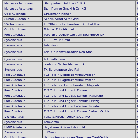
Mercedes Autohaus
Sternpartner GmbH & Co KG
Mercedes Autohaus
SternPartner GmbH & Co. KG
Opel Autohaus
Stratemann Kamen
Subaru Autohaus
Subaru Allrad-Auto GmbH
VW Autohaus
TECHNO Einkaufsverbund Knubel Thiel
Opel Autohaus
Teile- u. Zubehörmarkt
Ford Autohaus
Teile- und Logistik Zentrum Bochum GmbH
Systemhaus
TELE Preuß GmbH
Systemhaus
Tele Vario
Systemhaus
TeleDuo Kommunikation Non Stop
Systemhaus
TelematikTeam
Systemhaus
teletronic Nachrichtentechnik
Systemhaus
TK Beratungsservice Pain
Ford Autohaus
TLZ Teile + Logistikzentrum Dresden
Ford Autohaus
TLZ Teile + Logistikzentrum Dresden
Ford Autohaus
TLZ Teile und Logistikzentrum Magdeburg
Ford Autohaus
TLZ Teile- und Logistik-Zentrum
Ford Autohaus
TLZ Teile- und Logistik-Zentrum Karlsruhe
Ford Autohaus
TLZ Teile- und Logistik-Zentrum Leipzig
Ford Autohaus
TLZ Teile- und Logistik-Zentrum Nürnberg
Ford Autohaus
TLZ Teile- und Logistik-Zentrum Vellmar GmbH
VW Autohaus
Tölke & Fischer GmbH & Co. KG
Systemhaus
TomComm
BMW Autohaus
Ungeheuer Automobile GmbH
Systemhaus
uniSmart
Opel Autohaus
Unternehmensgruppe Georg von Opel GmbH