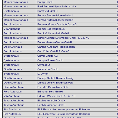
Mercedes Autohaus
Bafag GmbH
Mercedes Autohaus
Bald Automobilgesellschaft mbH
Systemhaus
Barchfeld GmbH
Mercedes Autohaus
Beresa Automobilgesellschaft
Mercedes Autohaus
Beresa Automobilgesellschaft
Ford Autohaus
Bremen Motors GmbH & Co. KG
VW Autohaus
Bremer Fahrzeughaus
Ford Autohaus
Brenk & Linkenheil GmbH
Mercedes Autohaus
Burger Schloz Automobile GmbH & Co. KG
Ford Autohaus
Butenuth Auto-Forum GmbH
Opel Autohaus
Carena Autopark Hoppegarten
Ford Autohaus
Carl Kuhn GmbH & Co KG
Systemhaus
Clever Group AG
Systemhaus
Compu-House GmbH
Systemhaus
ComScout
Opel Autohaus
Corsmann GmbH
Systemhaus
D. Lynen
Opel Autohaus
Dürkop GmbH, Braunschweig
Opel Autohaus
Dürkop GmbH, Braunschweig
Honda Autohaus
E und S Promotions GbR
Ford Autohaus
Edmund Sorg GmbH
VW Autohaus
Eduard Winter GmbH & Co. KG
Toyota Autohaus
Eitel Automobile GmbH
Toyota Autohaus
Eitel Automobile GmbH
Fiat Autohaus
ELZ Ersatzteile Leistungszentrum Echingen
Fiat Autohaus
ELZ Ersatzteile Leistungszentrum Heilbronn