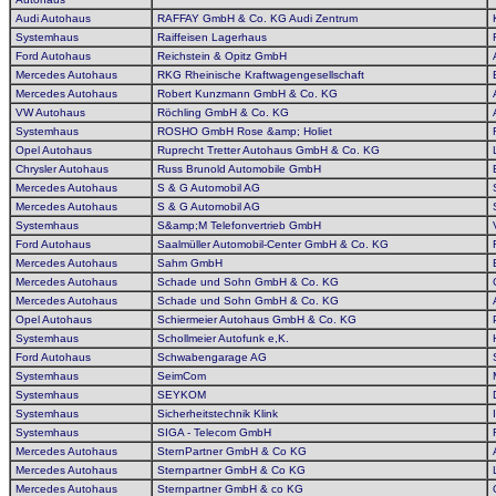
Audi Autohaus
RAFFAY GmbH & Co. KG Audi Zentrum
Systemhaus
Raiffeisen Lagerhaus
Ford Autohaus
Reichstein & Opitz GmbH
Mercedes Autohaus
RKG Rheinische Kraftwagengesellschaft
Mercedes Autohaus
Robert Kunzmann GmbH & Co. KG
VW Autohaus
Röchling GmbH & Co. KG
Systemhaus
ROSHO GmbH Rose &amp; Holiet
Opel Autohaus
Ruprecht Tretter Autohaus GmbH & Co. KG
Chrysler Autohaus
Russ Brunold Automobile GmbH
Mercedes Autohaus
S & G Automobil AG
Mercedes Autohaus
S & G Automobil AG
Systemhaus
S&amp;M Telefonvertrieb GmbH
Ford Autohaus
Saalmüller Automobil-Center GmbH & Co. KG
Mercedes Autohaus
Sahm GmbH
Mercedes Autohaus
Schade und Sohn GmbH & Co. KG
Mercedes Autohaus
Schade und Sohn GmbH & Co. KG
Opel Autohaus
Schiermeier Autohaus GmbH & Co. KG
Systemhaus
Schollmeier Autofunk e,K.
Ford Autohaus
Schwabengarage AG
Systemhaus
SeimCom
Systemhaus
SEYKOM
Systemhaus
Sicherheitstechnik Klink
Systemhaus
SIGA - Telecom GmbH
Mercedes Autohaus
SternPartner GmbH & Co KG
Mercedes Autohaus
Sternpartner GmbH & Co KG
Mercedes Autohaus
Sternpartner GmbH & co KG