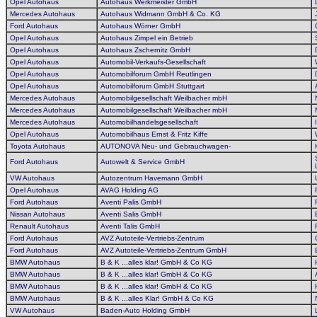
Opel Autohaus
Autohaus Werkmeister GmbH
Mercedes Autohaus
Autohaus Widmann GmbH & Co. KG
Ford Autohaus
Autohaus Wörner GmbH
Opel Autohaus
Autohaus Zimpel ein Betrieb
Opel Autohaus
Autohaus Zschernitz GmbH
Opel Autohaus
Automobil-Verkaufs-Gesellschaft
Opel Autohaus
Automobilforum GmbH Reutlingen
Opel Autohaus
Automobilforum GmbH Stuttgart
Mercedes Autohaus
Automobilgesellschaft Weilbacher mbH
Mercedes Autohaus
Automobilgesellschaft Weilbacher mbH
Mercedes Autohaus
Automobilhandelsgesellschaft
Opel Autohaus
Automobilhaus Ernst & Fritz Kiffe
Toyota Autohaus
AUTONOVA Neu- und Gebrauchwagen-
Ford Autohaus
Autowelt & Service GmbH
VW Autohaus
Autozentrum Havemann GmbH
Opel Autohaus
AVAG Holding AG
Ford Autohaus
Aventi Palis GmbH
Nissan Autohaus
Aventi Salis GmbH
Renault Autohaus
Aventi Talis GmbH
Ford Autohaus
AVZ Autoteile-Vertriebs-Zentrum
Ford Autohaus
AVZ Autoteile-Vertriebs-Zentrum GmbH
BMW Autohaus
B & K ...alles klar! GmbH & Co KG
BMW Autohaus
B & K ...alles klar! GmbH & Co KG
BMW Autohaus
B & K ...alles klar! GmbH & Co KG
BMW Autohaus
B & K ...alles Klar! GmbH & Co KG
VW Autohaus
Baden-Auto Holding GmbH