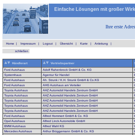
Einfache Lösungen mit großer Wir
Ihre erste Adre
Home
|
Impressum
|
Logout
|
Übersicht
|
Karte
|
Anleitung
|
schließen
Händlerart
Vertriebspartner
Ford Autohaus
Adolf Rahenbrock GmbH & Co. KG
Systemhaus
Agentur für Handel
Ford Autohaus
Ah. Strunk / K.H. Strunk GmbH & Co.KG
Ford Autohaus
AHG Autohaus am Verteiler
Toyota Autohaus
AHZ Automobil Handels Zentrum GmbH
Toyota Autohaus
AHZ Automobil Handels Zentrum GmbH
Toyota Autohaus
AHZ Automobil Handels Zentrum GmbH
Toyota Autohaus
AHZ Automobil Handels Zentrum GmbH
Toyota Autohaus
AHZ Automobil Handels Zentrum GmbH
Ford Autohaus
Alfred Hommert GmbH & Co. KG
Opel Autohaus
Alfred Linck Automobile GmbH
BMW Autohaus
Alfred Wahl KG
Mercedes Autohaus
Arthur Brüggemann GmbH & Co. KG