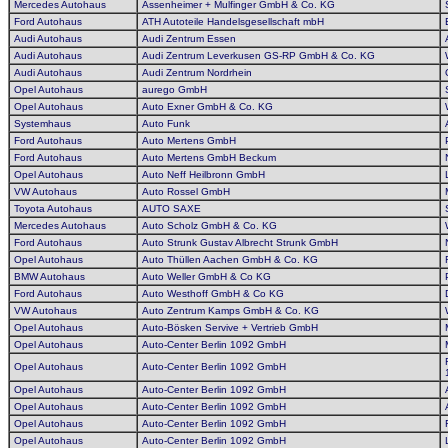
Mercedes Autohaus
Assenheimer + Mulfinger GmbH & Co. KG
Ford Autohaus
ATH Autoteile Handelsgesellschaft mbH
Audi Autohaus
Audi Zentrum Essen
Audi Autohaus
Audi Zentrum Leverkusen GS-RP GmbH & Co. KG
Audi Autohaus
Audi Zentrum Nordrhein
Opel Autohaus
aurego GmbH
Opel Autohaus
Auto Exner GmbH & Co. KG
Systemhaus
Auto Funk
Ford Autohaus
Auto Mertens GmbH
Ford Autohaus
Auto Mertens GmbH Beckum
Opel Autohaus
Auto Neff Heilbronn GmbH
VW Autohaus
Auto Rossel GmbH
Toyota Autohaus
AUTO SAXE
Mercedes Autohaus
Auto Scholz GmbH & Co. KG
Ford Autohaus
Auto Strunk Gustav Albrecht Strunk GmbH
Opel Autohaus
Auto Thüllen Aachen GmbH & Co. KG
BMW Autohaus
Auto Weller GmbH & Co KG
Ford Autohaus
Auto Westhoff GmbH & Co KG
VW Autohaus
Auto Zentrum Kamps GmbH & Co. KG
Opel Autohaus
Auto-Bösken Servive + Vertrieb GmbH
Opel Autohaus
Auto-Center Berlin 1092 GmbH
Opel Autohaus
Auto-Center Berlin 1092 GmbH
Opel Autohaus
Auto-Center Berlin 1092 GmbH
Opel Autohaus
Auto-Center Berlin 1092 GmbH
Opel Autohaus
Auto-Center Berlin 1092 GmbH
Opel Autohaus
Auto-Center Berlin 1092 GmbH